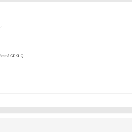
:
 các mã GDKHQ: