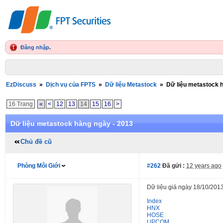
Đăng nhập
.
EzDiscuss
»
Dịch vụ của FPTS
»
Dữ liệu Metastock
»
Dữ liệu metastock 
16 Trang
«
<
12
13
14
15
16
>
Dữ liệu metastock hàng ngày - 2013
Chủ đề cũ
Phòng Môi Giới
#262
Đã gửi :
12 years ago
Dữ liệu giá ngày 18/10/2013
Index
HNX
HOSE
UPCOM