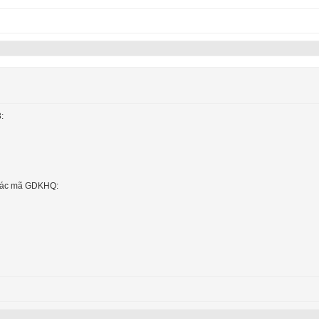
:
 các mã GDKHQ: