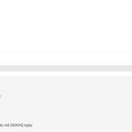
:
a các mã GDKHQ ngày: