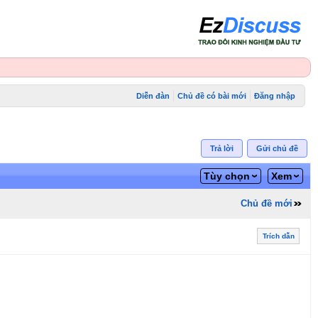
Diễn đàn
Chủ đề có bài mới
Đăng nhập
Trả lời
Gửi chủ đề
Tùy chọn
Xem
Chủ đề mới
Trích dẫn