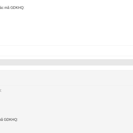
 các mã GDKHQ:
:
a mã GDKHQ: