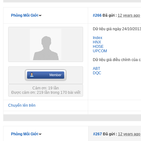
Phòng Môi Giới
#266
Đã gửi :
12 years ago
Dữ liệu giá ngày 24/10/2013
Index
HNX
HOSE
UPCOM
Dữ liệu giá điều chỉnh của
ABT
DQC
Cảm ơn: 19 lần
Được cảm ơn: 219 lần trong 170 bài viết
Chuyển lên trên
Phòng Môi Giới
#267
Đã gửi :
12 years ago