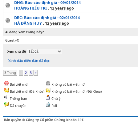
DHG: Báo cáo định giá - 09/01/2014
HOÀNG HIẾU TRI
,
12 years ago
DRC: Báo cáo định giá - 02/01/2014
HÀ ĐĂNG HUY
,
12 years ago
Ai đang xem trang này?
Guest
(4)
Xem chủ đề
Đánh dấu diễn đàn đã đọc
3 Trang
1
2
3
>
Bài viết mới
Không có bài viết mới
Bài viết mới (Đã Khóa)
Không có bài viết mới (Đã Khóa)
Thông báo
Chú ý
Đã chuyển
Poll
Bản quyền © Công ty Cổ phần Chứng khoán FPT.