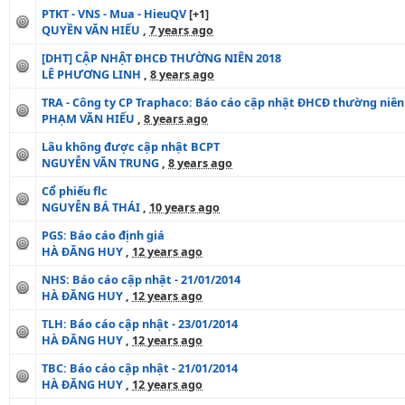
PTKT - VNS - Mua - HieuQV
[+1]
QUYỀN VĂN HIẾU
,
7 years ago
[DHT] CẬP NHẬT ĐHCĐ THƯỜNG NIÊN 2018
LÊ PHƯƠNG LINH
,
8 years ago
TRA - Công ty CP Traphaco: Báo cáo cập nhật ĐHCĐ thường niê
PHẠM VĂN HIẾU
,
8 years ago
Lâu không được cập nhật BCPT
NGUYỄN VĂN TRUNG
,
8 years ago
Cổ phiếu flc
NGUYỄN BÁ THÁI
,
10 years ago
PGS: Báo cáo định giá
HÀ ĐĂNG HUY
,
12 years ago
NHS: Báo cáo cập nhật - 21/01/2014
HÀ ĐĂNG HUY
,
12 years ago
TLH: Báo cáo cập nhật - 23/01/2014
HÀ ĐĂNG HUY
,
12 years ago
TBC: Báo cáo cập nhật - 21/01/2014
HÀ ĐĂNG HUY
,
12 years ago