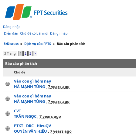
Đăng nhập
.
Diễn đàn
Chủ đề có bài mới
Đăng nhập
EzDiscuss
»
Dịch vụ của FPTS
»
Báo cáo phân tích
3 Trang
1
2
3
>
Báo cáo phân tích
Chủ đề
Vào con gì hôm nay
HÀ MẠNH TÙNG
,
7 years ago
Vào con gì hôm nay
HÀ MẠNH TÙNG
,
7 years ago
CVT
TRẦN NGỌC
,
7 years ago
PTKT - DRC - HieuQV
QUYỀN VĂN HIẾU
,
7 years ago