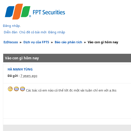
Đăng nhập
.
Diễn đàn
Chủ đề có bài mới
Đăng nhập
EzDiscuss
»
Dịch vụ của FPTS
»
Báo cáo phân tích
»
Vào con gì hôm nay
Vào con gì hôm nay
HÀ MẠNH TÙNG
Đã gửi :
7 years ago
Các bác có em nào có thể lớt đc một vài tuần chỉ em với ạ.tks