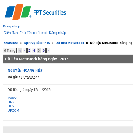
Đăng nhập
.
Diễn đàn
Chủ đề có bài mới
Đăng nhập
EzDiscuss
»
Dịch vụ của FPTS
»
Dữ liệu Metastock
»
Dữ liệu Metastock hàng ngà
6 Trang
«
<
3
4
5
6
>
Dữ liệu Metastock hàng ngày - 2012
NGUYỄN HOÀNG HIỆP
Đã gửi :
13 years ago
Dữ liệu giá ngày 12/11/2012:
Index
HNX
HOSE
UPCOM