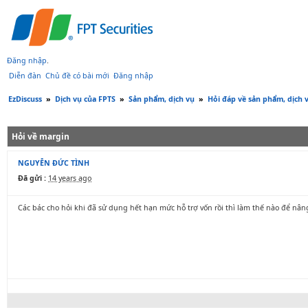
Đăng nhập
.
Diễn đàn
Chủ đề có bài mới
Đăng nhập
EzDiscuss
»
Dịch vụ của FPTS
»
Sản phẩm, dịch vụ
»
Hỏi đáp về sản phẩm, dịch 
Hỏi về margin
NGUYỄN ĐỨC TÌNH
Đã gửi :
14 years ago
Các bác cho hỏi khi đã sử dụng hết hạn mức hỗ trợ vốn rồi thì làm thế nào để nân