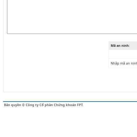
Mã an ninh:
Nhập mã an nin
Bản quyền © Công ty Cổ phần Chứng khoán FPT.