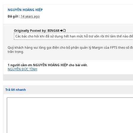
NGUYỄN HOÀNG HIỆP
Đã gửi :
14 years ago
Originally Posted by: BING68
Các bác cho hỏi khi đã sử dụng hết hạn mức hỗ trợ vốn rồi thì làm thế nào đ
Quý khách hàng vui lòng gọi điện cho bộ phận quản lý Margin của FPTS theo số đi
trân trọng.
1 người cảm ơn NGUYỄN HOÀNG HIỆP cho bài viết.
NGUYỄN ĐỨC TÌNH
Trả lời nhanh