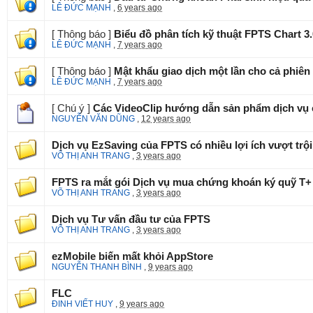
LÊ ĐỨC MẠNH
,
6 years ago
[ Thông báo ]
Biểu đồ phân tích kỹ thuật FPTS Chart 3
LÊ ĐỨC MẠNH
,
7 years ago
[ Thông báo ]
Mật khẩu giao dịch một lần cho cả phiê
LÊ ĐỨC MẠNH
,
7 years ago
[ Chú ý ]
Các VideoClip hướng dẫn sản phẩm dịch vụ
NGUYỄN VĂN DŨNG
,
12 years ago
Dịch vụ EzSaving của FPTS có nhiều lợi ích vượt trội
VÕ THỊ ANH TRANG
,
3 years ago
FPTS ra mắt gói Dịch vụ mua chứng khoán ký quỹ T+ v
VÕ THỊ ANH TRANG
,
3 years ago
Dịch vụ Tư vấn đầu tư của FPTS
VÕ THỊ ANH TRANG
,
3 years ago
ezMobile biến mất khỏi AppStore
NGUYỄN THANH BÌNH
,
9 years ago
FLC
ĐINH VIẾT HUY
,
9 years ago