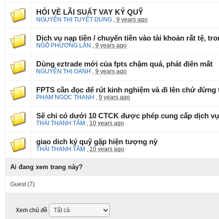
HỎI VỀ LÃI SUẤT VAY KÝ QUỸ
NGUYỄN THỊ TUYẾT DUNG
,
9 years ago
Dịch vụ nạp tiền / chuyển tiền vào tài khoản rất tệ, t
NGÔ PHƯƠNG LÂN
,
9 years ago
Dùng eztrade mới của fpts chậm quá, phát điên mất
NGUYỄN THỊ OANH
,
9 years ago
FPTS cần đọc để rút kinh nghiệm và đi lên chứ đừng th
PHẠM NGỌC THANH
,
9 years ago
Sẽ chỉ có dưới 10 CTCK được phép cung cấp dịch v
THÁI THANH TÂM
,
10 years ago
giao dich ký quỹ gặp hiện tượng nỳ
THÁI THANH TÂM
,
10 years ago
Ai đang xem trang này?
Guest
(7)
Xem chủ đề