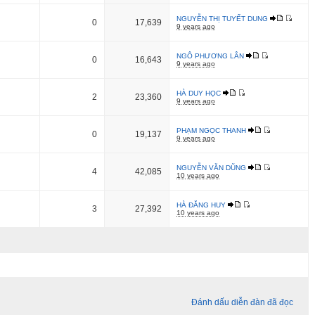
NGUYỄN THỊ TUYẾT DUNG
0
17,639
9 years ago
NGÔ PHƯƠNG LÂN
0
16,643
9 years ago
HÀ DUY HỌC
2
23,360
9 years ago
PHẠM NGỌC THANH
0
19,137
9 years ago
NGUYỄN VĂN DŨNG
4
42,085
10 years ago
HÀ ĐĂNG HUY
3
27,392
10 years ago
Đánh dấu diễn đàn đã đọc