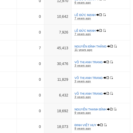
0
12,970
6 years ago
LÊ ĐỨC MẠNH
0
10,642
7 years ago
LÊ ĐỨC MẠNH
0
7,926
7 years ago
NGUYỄN ĐÌNH THẮNG
7
45,413
11 years ago
VÕ THỊ ANH TRANG
0
30,476
3 years ago
VÕ THỊ ANH TRANG
0
11,829
3 years ago
VÕ THỊ ANH TRANG
0
6,432
3 years ago
NGUYỄN THANH BÌNH
0
18,692
9 years ago
ĐINH VIẾT HUY
0
18,073
9 years ago