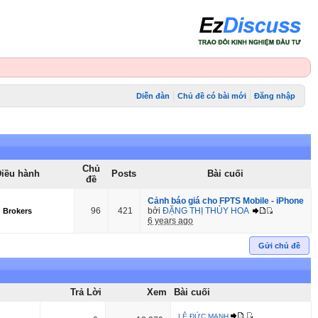
Diễn đàn
Chủ đề có bài mới
Đăng nhập
Chủ
iều hành
Posts
Bài cuối
đề
Cảnh báo giá cho FPTS Mobile - iPhone
96
421
bởi
ĐẶNG THỊ THÚY HOA
Brokers
6 years ago
Gửi chủ đề
Trả Lời
Xem
Bài cuối
LÊ ĐỨC MẠNH