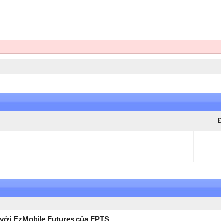
Đ
 với EzMobile Futures của FPTS