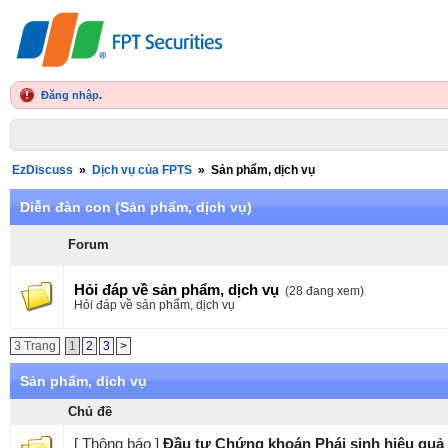
Đăng nhập
.
EzDiscuss
»
Dịch vụ của FPTS
»
Sản phẩm, dịch vụ
Diễn đàn con (Sản phẩm, dịch vụ)
Forum
Hỏi đáp về sản phẩm, dịch vụ
(28 đang xem)
Hỏi đáp về sản phẩm, dịch vụ
3 Trang
1
2
3
>
Sản phẩm, dịch vụ
Chủ đề
[ Thông báo ]
Đầu tư Chứng khoán Phái sinh hiệu quả