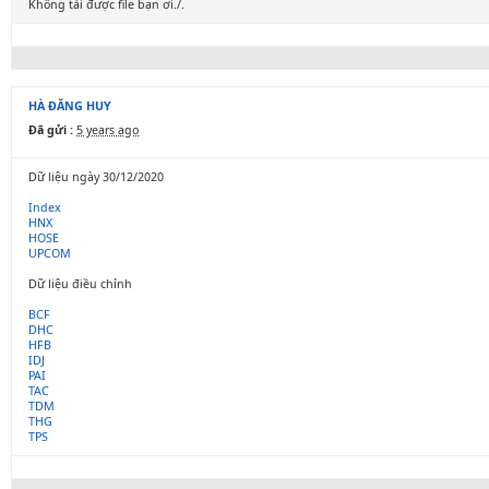
Không tải được file bạn ơi./.
HÀ ĐĂNG HUY
Đã gửi :
5 years ago
Dữ liệu ngày 30/12/2020
Index
HNX
HOSE
UPCOM
Dữ liệu điều chỉnh
BCF
DHC
HFB
IDJ
PAI
TAC
TDM
THG
TPS