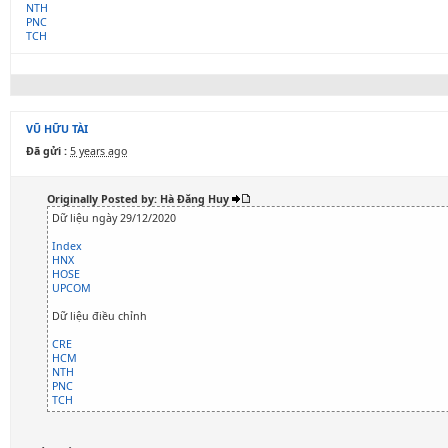
NTH
PNC
TCH
VŨ HỮU TÀI
Đã gửi :
5 years ago
Originally Posted by: Hà Đăng Huy
Dữ liệu ngày 29/12/2020
Index
HNX
HOSE
UPCOM
Dữ liệu điều chỉnh
CRE
HCM
NTH
PNC
TCH