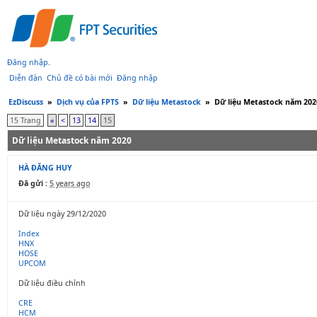
Đăng nhập
.
Diễn đàn
Chủ đề có bài mới
Đăng nhập
EzDiscuss
»
Dịch vụ của FPTS
»
Dữ liệu Metastock
»
Dữ liệu Metastock năm 202
15 Trang
«
<
13
14
15
Dữ liệu Metastock năm 2020
HÀ ĐĂNG HUY
Đã gửi :
5 years ago
Dữ liệu ngày 29/12/2020
Index
HNX
HOSE
UPCOM
Dữ liệu điều chỉnh
CRE
HCM