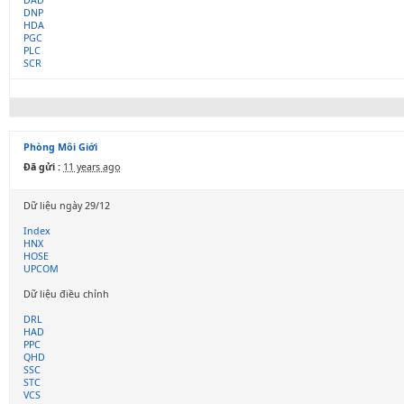
DAD
DNP
HDA
PGC
PLC
SCR
Phòng Môi Giới
Đã gửi :
11 years ago
Dữ liệu ngày 29/12
Index
HNX
HOSE
UPCOM
Dữ liệu điều chỉnh
DRL
HAD
PPC
QHD
SSC
STC
VCS