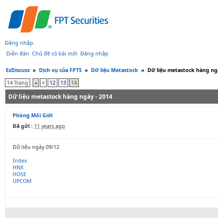
Đăng nhập
.
Diễn đàn
Chủ đề có bài mới
Đăng nhập
EzDiscuss
»
Dịch vụ của FPTS
»
Dữ liệu Metastock
»
Dữ liệu metastock hàng ngà
14 Trang
«
<
12
13
14
Dữ liệu metastock hàng ngày - 2014
Phòng Môi Giới
Đã gửi :
11 years ago
Dữ liệu ngày 09/12
Index
HNX
HOSE
UPCOM