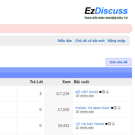
Diễn đàn
Chủ đề có bài mới
Đăng nhập
Gửi chủ đề
Trả Lời
Xem
Bài cuối
ĐỖ VIỆT HƯNG
3
117,219
10 years ago
PHÙNG THỊ MINH PHÚC
0
17,035
10 years ago
VÕ THỊ ANH TRANG
0
16,431
11 years ago