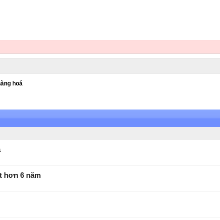
hàng hoá
a
ất hơn 6 năm