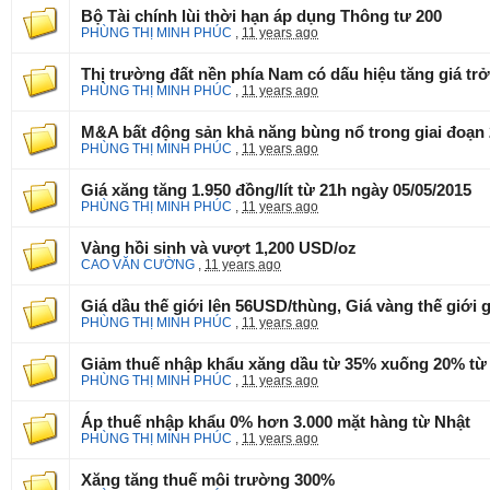
Bộ Tài chính lùi thời hạn áp dụng Thông tư 200
PHÙNG THỊ MINH PHÚC
,
11 years ago
Thị trường đất nền phía Nam có dấu hiệu tăng giá trở 
PHÙNG THỊ MINH PHÚC
,
11 years ago
M&A bất động sản khả năng bùng nổ trong giai đoạn
PHÙNG THỊ MINH PHÚC
,
11 years ago
Giá xăng tăng 1.950 đồng/lít từ 21h ngày 05/05/2015
PHÙNG THỊ MINH PHÚC
,
11 years ago
Vàng hồi sinh và vượt 1,200 USD/oz
CAO VĂN CƯỜNG
,
11 years ago
Giá dầu thế giới lên 56USD/thùng, Giá vàng thế giớ
PHÙNG THỊ MINH PHÚC
,
11 years ago
Giảm thuế nhập khẩu xăng dầu từ 35% xuống 20% từ
PHÙNG THỊ MINH PHÚC
,
11 years ago
Áp thuế nhập khẩu 0% hơn 3.000 mặt hàng từ Nhật
PHÙNG THỊ MINH PHÚC
,
11 years ago
Xăng tăng thuế môi trường 300%