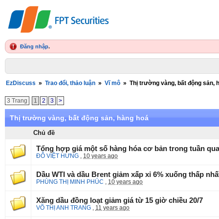
Đăng nhập
.
EzDiscuss
»
Trao đổi, thảo luận
»
Vĩ mô
»
Thị trường vàng, bất động sản, 
3 Trang
1
2
3
>
Thị trường vàng, bất động sản, hàng hoá
Chủ đề
Tổng hợp giá một số hàng hóa cơ bản trong tuần qu
ĐỖ VIỆT HƯNG
,
10 years ago
Dầu WTI và dầu Brent giảm xấp xỉ 6% xuống thấp nh
PHÙNG THỊ MINH PHÚC
,
10 years ago
Xăng dầu đồng loạt giảm giá từ 15 giờ chiều 20/7
VÕ THỊ ANH TRANG
,
11 years ago