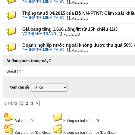
PHÙNG THỊ MINH PHÚC
,
11 years ago
Thông tư số 04/2015 của Bộ NN-PTNT: Cấm xuất khẩu 3
PHÙNG THỊ MINH PHÚC
,
11 years ago
Giá xăng tăng 1.616 đồng/lít từ 15h chiều 11/3
VÕ THỊ ANH TRANG
,
11 years ago
Doanh nghiệp nước ngoài không được thu quá 50% k
PHÙNG THỊ MINH PHÚC
,
11 years ago
Ai đang xem trang này?
Guest
(7)
Xem chủ đề
3 Trang
1
2
3
>
Bài viết mới
Không có bài viết mới
Bài viết mới (Đã Khóa)
Không có bài viết mới (Đã Khóa)