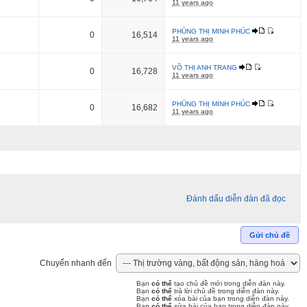
11 years ago
PHÙNG THỊ MINH PHÚC
0
16,514
11 years ago
VÕ THỊ ANH TRANG
0
16,728
11 years ago
PHÙNG THỊ MINH PHÚC
0
16,682
11 years ago
Đánh dấu diễn đàn đã đọc
Gửi chủ đề
Chuyển nhanh đến
Bạn
có thể
tạo chủ đề mới trong diễn đàn này.
Bạn
có thể
trả lời chủ đề trong diễn đàn này.
Bạn
có thể
xóa bài của bạn trong diễn đàn này.
Bạn
có thể
sửa bài của bạn trong diễn đàn này.