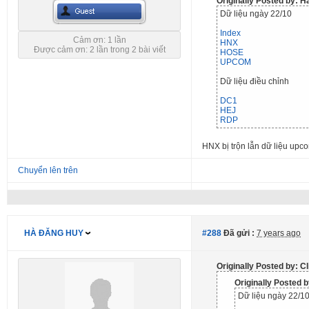
Originally Posted by: 
Dữ liệu ngày 22/10
Index
Cảm ơn: 1 lần
HNX
Được cảm ơn: 2 lần trong 2 bài viết
HOSE
UPCOM
Dữ liệu điều chỉnh
DC1
HEJ
RDP
HNX bị trộn lẫn dữ liệu upcom
Chuyển lên trên
HÀ ĐĂNG HUY
#288
Đã gửi :
7 years ago
Originally Posted by: C
Originally Posted
Dữ liệu ngày 22/1