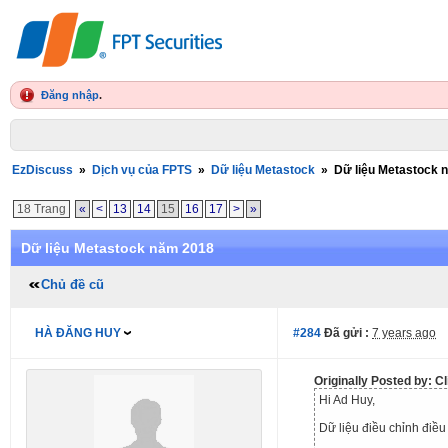
Đăng nhập
.
EzDiscuss
»
Dịch vụ của FPTS
»
Dữ liệu Metastock
»
Dữ liệu Metastock 
18 Trang
«
<
13
14
15
16
17
>
»
Dữ liệu Metastock năm 2018
Chủ đề cũ
HÀ ĐĂNG HUY
#284
Đã gửi :
7 years ago
Originally Posted by: C
Hi Ad Huy,
Dữ liệu điều chỉnh điề