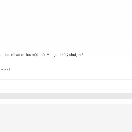
upcom rồi ad ơi, lọc mệt quá. Mong ad để ý chút, tks!
 em nhé