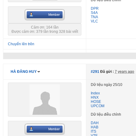
Dữ liệu điều chỉnh
DPR
S4A
TNA
VLC
Cảm ơn: 164 lần
Được cảm ơn: 379 lần trong 328 bài viết
Chuyển lên trên
HÀ ĐĂNG HUY
#291
Đã gửi :
7 years ago
Dữ liệu ngày 25/10
Index
HNX
HOSE
UPCOM
Dữ liệu điều chỉnh
DAH
HAB
ITS
VTE