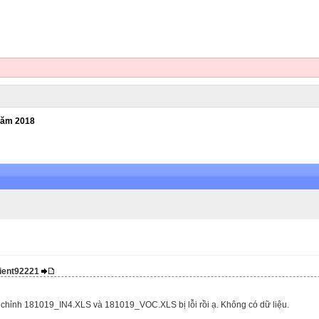
năm 2018
lient92221
u chỉnh 181019_IN4.XLS và 181019_VOC.XLS bị lỗi rồi ạ. Không có dữ liệu.