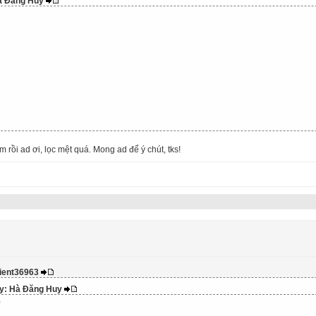
Hà Đăng Huy
 rồi ad ơi, lọc mệt quá. Mong ad để ý chút, tks!
lient36963
 by: Hà Đăng Huy
0