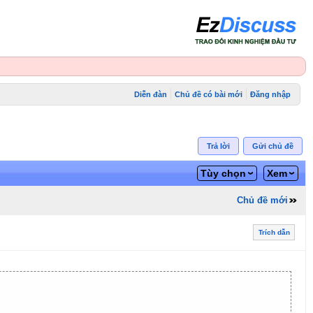
Diễn đàn
Chủ đề có bài mới
Đăng nhập
Trả lời
Gửi chủ đề
Tùy chọn
Xem
Chủ đề mới
Trích dẫn