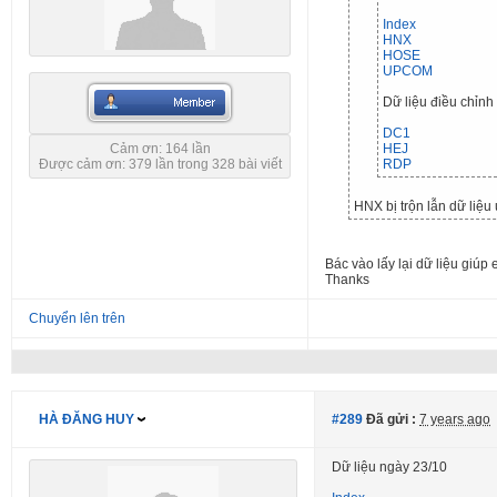
Index
HNX
HOSE
UPCOM
Dữ liệu điều chỉnh
DC1
Cảm ơn: 164 lần
HEJ
Được cảm ơn: 379 lần trong 328 bài viết
RDP
HNX bị trộn lẫn dữ liệu 
Bác vào lấy lại dữ liệu giúp
Thanks
Chuyển lên trên
HÀ ĐĂNG HUY
#289
Đã gửi :
7 years ago
Dữ liệu ngày 23/10