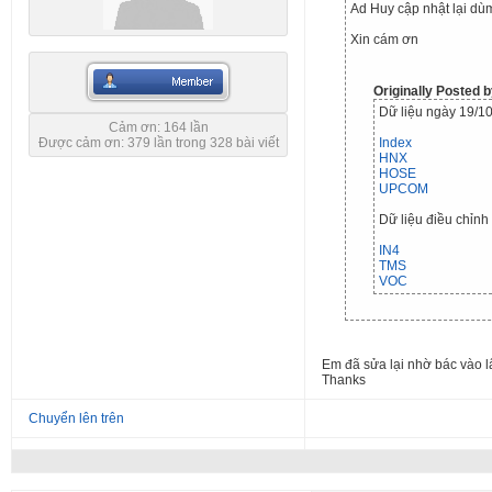
Ad Huy cập nhật lại dù
Xin cám ơn
Originally Posted
Dữ liệu ngày 19/1
Cảm ơn: 164 lần
Được cảm ơn: 379 lần trong 328 bài viết
Index
HNX
HOSE
UPCOM
Dữ liệu điều chỉnh
IN4
TMS
VOC
Em đã sửa lại nhờ bác vào l
Thanks
Chuyển lên trên