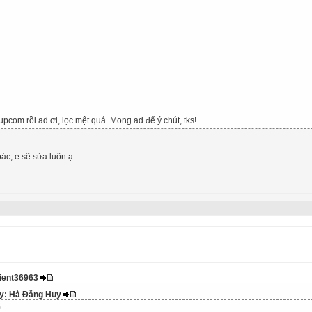
upcom rồi ad ơi, lọc mệt quá. Mong ad để ý chút, tks!
ác, e sẽ sửa luôn ạ
lient36963
 by: Hà Đăng Huy
0