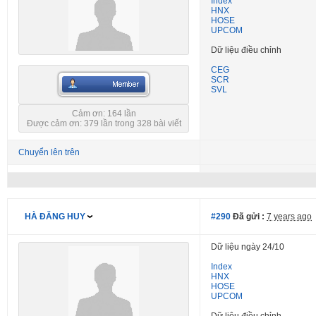
Index
HNX
HOSE
UPCOM
Dữ liệu điều chỉnh
CEG
SCR
SVL
Cảm ơn: 164 lần
Được cảm ơn: 379 lần trong 328 bài viết
Chuyển lên trên
HÀ ĐĂNG HUY
#290
Đã gửi :
7 years ago
Dữ liệu ngày 24/10
Index
HNX
HOSE
UPCOM