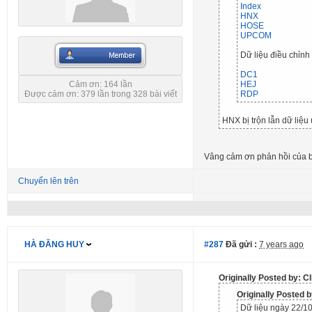
Index
HNX
HOSE
UPCOM
Dữ liệu điều chỉnh
DC1
Cảm ơn: 164 lần
HEJ
Được cảm ơn: 379 lần trong 328 bài viết
RDP
HNX bị trộn lẫn dữ liệu 
Vâng cảm ơn phản hồi của b
Chuyển lên trên
HÀ ĐĂNG HUY
#287
Đã gửi :
7 years ago
Originally Posted by: C
Originally Posted
Dữ liệu ngày 22/1