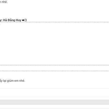
m nhé.
 by: Hà Đăng Huy
0
ấy lại giùm em nhé.