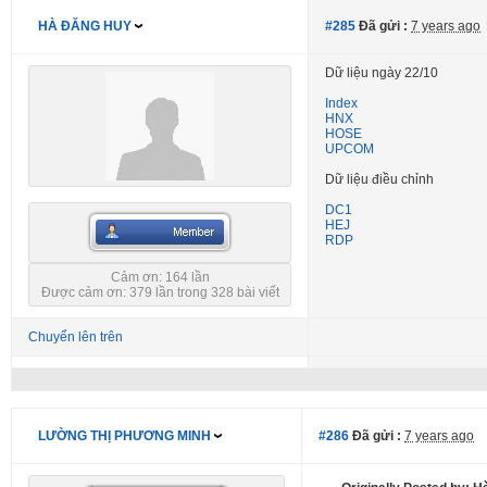
HÀ ĐĂNG HUY
#285
Đã gửi :
7 years ago
Dữ liệu ngày 22/10
Index
HNX
HOSE
UPCOM
Dữ liệu điều chỉnh
DC1
HEJ
RDP
Cảm ơn: 164 lần
Được cảm ơn: 379 lần trong 328 bài viết
Chuyển lên trên
LƯỜNG THỊ PHƯƠNG MINH
#286
Đã gửi :
7 years ago