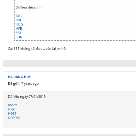
Dữ liệu điều chỉnh
DNC
DVC
HDG
HFB
SBT
SDN
Cái SBT không tải được, còn lại ok hết
HÀ ĐĂNG HUY
Đã gửi :
7 years ago
Dữ liệu ngày 07/01/2019
Index
HNX
HOSE
UPCOM