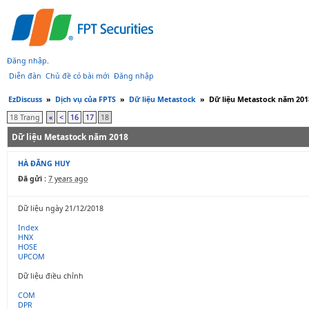
Đăng nhập
.
Diễn đàn
Chủ đề có bài mới
Đăng nhập
EzDiscuss
»
Dịch vụ của FPTS
»
Dữ liệu Metastock
»
Dữ liệu Metastock năm 201
18 Trang
«
<
16
17
18
Dữ liệu Metastock năm 2018
HÀ ĐĂNG HUY
Đã gửi :
7 years ago
Dữ liệu ngày 21/12/2018
Index
HNX
HOSE
UPCOM
Dữ liệu điều chỉnh
COM
DPR