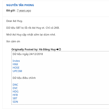
NGUYỄN TẤN PHONG
Đã gửi :
7 years ago
Dear Ad Huy,
Dữ liệu SBT bị lỗi rồi Ad Huy ơi. Chỉ có 2KB.
Nhờ Ad Huy cập nhật sớm lại dùm nhé.
Xin cám ơn
Originally Posted by: Hà Đăng Huy
Dữ liệu ngày 24/12/2018
Index
HNX
HOSE
UPCOM
Dữ liệu điều chỉnh
DNC
DVC
HDG
HFB
SBT
SDN