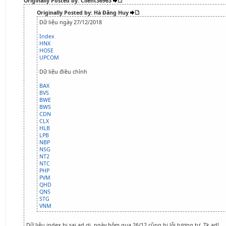
Originally Posted by: Client36963
Originally Posted by: Hà Đăng Huy
Dữ liệu ngày 27/12/2018
Index
HNX
HOSE
UPCOM
Dữ liệu điều chỉnh
BAX
BVS
BWE
BWS
CDN
CLX
HLB
LPB
NBP
NSG
NT2
NTC
PHP
PVM
QHD
QNS
STG
VNM
Dữ liệu index bị sai ad ơi, ngày hôm qua 26/12 cũng bị lỗi tương tự. Tk ad!