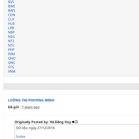
BVS
BWE
BWS
CDN
CLX
HLB
LPB
NBP
NSG
NT2
NTC
PHP
PVM
QHD
QNS
STG
VNM
LƯỜNG THỊ PHƯƠNG MINH
Đã gửi :
7 years ago
Originally Posted by: Hà Đăng Huy
Dữ liệu ngày 27/12/2018
Index