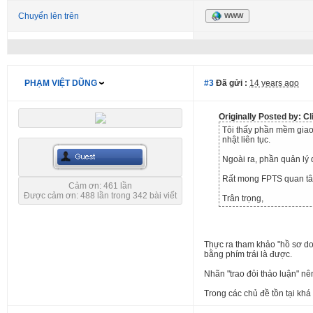
Chuyển lên trên
WWW
PHẠM VIỆT DŨNG
#3
Đã gửi :
14 years ago
Originally Posted by: C
Tôi thấy phần mềm giao 
nhật liên tục.
Ngoài ra, phần quản lý 
Rất mong FPTS quan tâm
Cảm ơn: 461 lần
Được cảm ơn: 488 lần trong 342 bài viết
Trân trọng,
Thực ra tham khảo "hồ sơ doa
bằng phím trái là được.
Nhãn "trao đỏi thảo luận" nên
Trong các chủ đề tồn tại khá