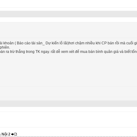
tài khoản ( Báo cáo tài sản_ Dự kiến lỗ lãi)hơi chậm nhiều khi CP bán rồi mà cuối 
phiên.
án ra trừ thẳng trong TK ngay. rất dễ xem xét để mua bán bình quân giá và biết t
à Nội 2