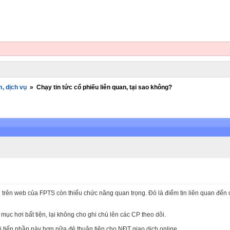
, dịch vụ
»
Chạy tin tức cổ phiếu liên quan, tại sao không?
trên web của FPTS còn thiếu chức năng quan trọng. Đó là điểm tin liên quan đến c
mục hơi bất tiện, lại không cho ghi chú lên các CP theo dõi.
tiến phần này hơn nữa đẻ thuận tiện cho NĐT giao dịch online.