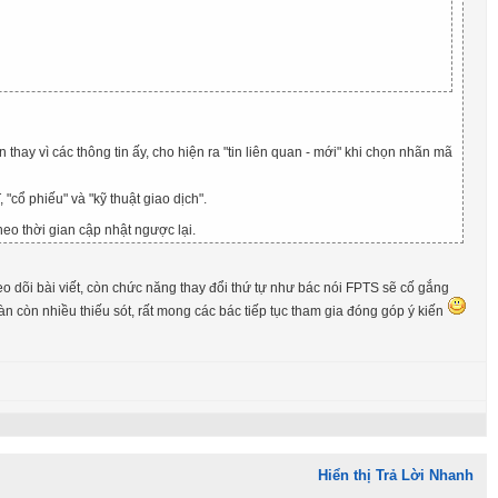
hay vì các thông tin ấy, cho hiện ra "tin liên quan - mới" khi chọn nhãn mã
 "cổ phiếu" và "kỹ thuật giao dịch".
heo thời gian cập nhật ngược lại.
eo dõi bài viết, còn chức năng thay đổi thứ tự như bác nói FPTS sẽ cố gắng
đàn còn nhiều thiếu sót, rất mong các bác tiếp tục tham gia đóng góp ý kiến
Hiển thị Trả Lời Nhanh