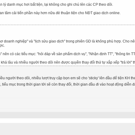
 lý danh mục hơi bất tiện, lại không cho ghi chú lên các CP theo dõi.
 tâm cải tiến phần này hơn nữa đẻ thuận tiện cho NĐT giao dịch online.
ơ doanh nghiệp" và "lịch sửu giao dịch" trong phiên GD là không phù hợp. Cho nên t
ợc.
" nên có các tiểu mục: "hỏi đáp về sản phẩm dịch vụ", "Nhận định TT", "thông tin TT,
 khá lâu và nhiều người theo dõi nên được quyền thay đổi thứ tự xắp xếp "trả lời" t
u người theo dõi, nhiều lượt truy cập bọn em sẽ cho 'sticky' lên đầu để tiện KH th
 tiểu mục trong thời gian tới sẽ còn thay đổi, thời gian đầu đi vào hoạt động diễn 