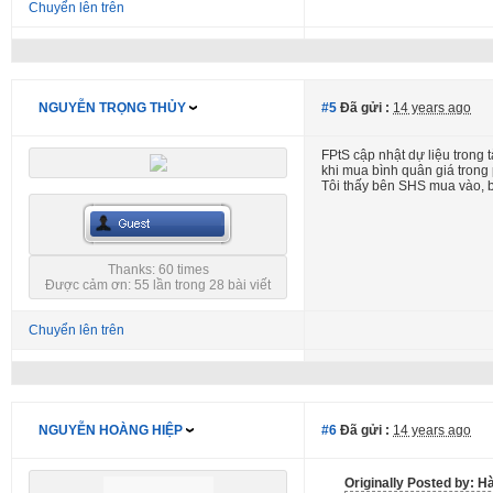
Chuyển lên trên
NGUYỄN TRỌNG THỦY
#5
Đã gửi :
14 years ago
FPtS cập nhật dự liệu trong 
khi mua bình quân giá trong 
Tôi thấy bên SHS mua vào, b
Thanks: 60 times
Được cảm ơn: 55 lần trong 28 bài viết
Chuyển lên trên
NGUYỄN HOÀNG HIỆP
#6
Đã gửi :
14 years ago
Originally Posted by: H