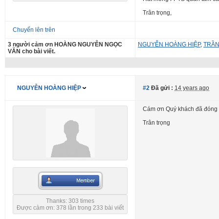
Trân trọng,
Chuyển lên trên
3 người cảm ơn HOÀNG NGUYỄN NGỌC
NGUYỄN HOÀNG HIỆP
,
TRẦN
VĂN cho bài viết.
NGUYỄN HOÀNG HIỆP
#2
Đã gửi :
14 years ago
Cám ơn Quý khách đã đóng gó
Trân trọng
Thanks: 303 times
Được cảm ơn: 378 lần trong 233 bài viết