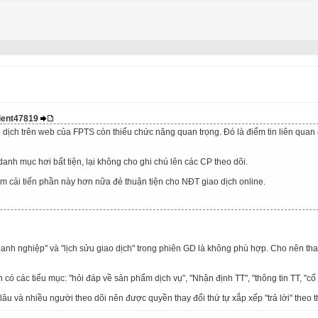
lient47819
dịch trên web của FPTS còn thiếu chức năng quan trọng. Đó là điểm tin liên quan 
danh mục hơi bất tiện, lại không cho ghi chú lên các CP theo dõi.
 cải tiến phần này hơn nữa đẻ thuận tiện cho NĐT giao dịch online.
nh nghiệp" và "lịch sửu giao dịch" trong phiên GD là không phù hợp. Cho nên thay 
 có các tiểu mục: "hỏi đáp về sản phẩm dịch vụ", "Nhận định TT", "thông tin TT, "cổ 
 lâu và nhiều người theo dõi nên được quyền thay đổi thứ tự xắp xếp "trả lời" theo t