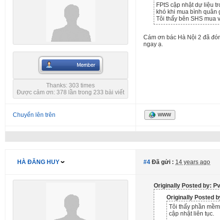
FPtS cập nhật dự liệu t
khó khi mua bình quân g
Tôi thấy bên SHS mua và
Cám ơn bác Hà Nội 2 đã đóng
ngay ạ.
Thanks: 303 times
Được cảm ơn: 378 lần trong 233 bài viết
Chuyển lên trên
WWW
HÀ ĐĂNG HUY
#4
Đã gửi :
14 years ago
Originally Posted by: P
Originally Posted 
Tôi thấy phần mềm 
cập nhật liên tục.