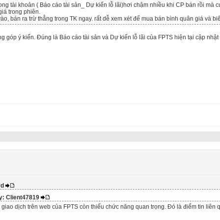
rong tài khoản ( Báo cáo tài sản_ Dự kiến lỗ lãi)hơi chậm nhiều khi CP bán rồi mà 
iá trong phiên.
o, bán ra trừ thẳng trong TK ngay. rất dễ xem xét để mua bán bình quân giá và bi
 góp ý kiến. Đúng là Báo cáo tài sản và Dự kiến lỗ lãi của FPTS hiện tại cập nhậ
vd
by: Client47819
giao dịch trên web của FPTS còn thiếu chức năng quan trọng. Đó là điểm tin liên 