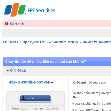
Đăng nhập
.
EzDiscuss
»
Dịch vụ của FPTS
»
Sản phẩm, dịch vụ
»
Hỏi đáp về sản phẩm
Chạy tin tức cổ phiếu liên quan, tại sao không?
Chủ đề cũ
HOÀNG NGUYỄN NGỌC VĂN
#1
Đã gửi :
14 years ago
Tôi thấy phần mềm giao dịch 
tục.
Ngoài ra, phần quản lý danh 
Được cảm ơn: 4 lần trong 2 bài viết
Rất mong FPTS quan tâm cải 