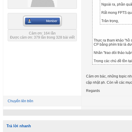
Ngoài ra, phần quản
Rất mong FPTS quan
Trân trọng,
Cảm ơn: 164 lần
Được cảm ơn: 379 lần trong 328 bài viết
Thực ra tham khảo "hồ s
CP bằng phím trái là đư
Nhãn "trao đỏi thảo luận
Trong các chủ đề tồn tại
Cảm ơn bác, những topic nhiề
cập nhật ạh. Còn về các mục,
Regards
Chuyển lên trên
Trả lời nhanh