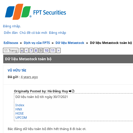
Đăng nhập
.
Diễn đàn
Chủ đề có bài mới
Đăng nhập
EzDiscuss
»
Dịch vụ của FPTS
»
Dữ liệu Metastock
»
Dữ liệu Metastock toàn bộ
11 Trang
«
<
7
8
9
10
11
>
Dữ liệu Metastock toàn bộ
VŨ HỮU TÀI
Đã gửi :
4 years ago
Originally Posted by: Hà Đăng Huy
Dữ liệu toàn bộ tới ngày 30/7/2021
Index
HNX
HOSE
UPCOM
Bác đăng dữ liệu toàn bộ đến hết tháng 8 đi bác ơi.