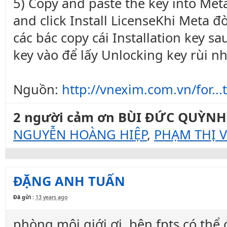
5) Copy and paste the key into Met
and click Install LicenseKhi Meta đ
các bác copy cái Installation key s
key vào để lấy Unlocking key rùi nh
Nguồn:
http://vnexim.com.vn/for.
2 người cảm ơn BÙI ĐỨC QUỲNH c
NGUYỄN HOÀNG HIỆP
,
PHẠM THỊ V
ĐẶNG ANH TUẤN
Đã gửi :
13 years ago
phòng môi giới ơi, bên fpts có thể