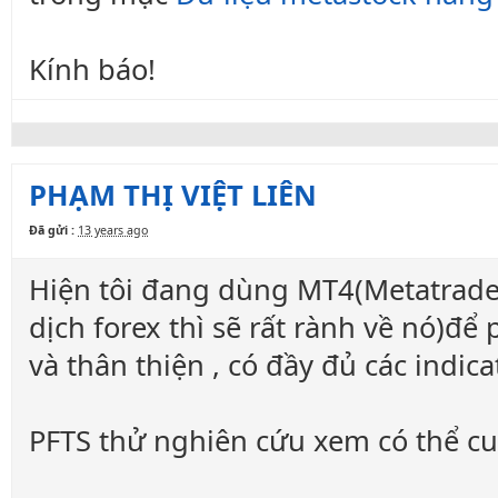
Kính báo!
PHẠM THỊ VIỆT LIÊN
Đã gửi :
13 years ago
Hiện tôi đang dùng MT4(Metatrade
dịch forex thì sẽ rất rành về nó)đ
và thân thiện , có đầy đủ các indica
PFTS thử nghiên cứu xem có thể c