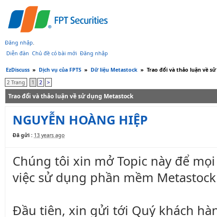
Đăng nhập
.
Diễn đàn
Chủ đề có bài mới
Đăng nhập
EzDiscuss
»
Dịch vụ của FPTS
»
Dữ liệu Metastock
»
Trao đổi và thảo luận về s
2 Trang
1
2
>
Trao đổi và thảo luận về sử dụng Metastock
NGUYỄN HOÀNG HIỆP
Đã gửi :
13 years ago
Chúng tôi xin mở Topic này để mọi 
việc sử dụng phần mềm Metastock
Đầu tiên, xin gửi tới Quý khách h