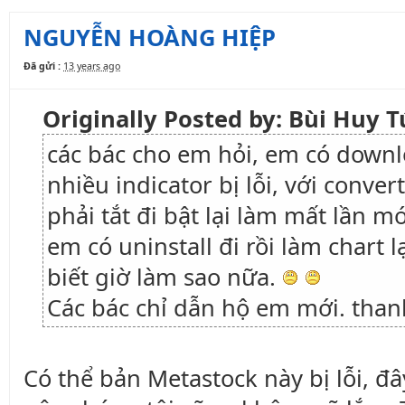
NGUYỄN HOÀNG HIỆP
Đã gửi :
13 years ago
Originally Posted by: Bùi Huy 
các bác cho em hỏi, em có downl
nhiều indicator bị lỗi, với conve
phải tắt đi bật lại làm mất lần m
em có uninstall đi rồi làm chart
biết giờ làm sao nữa.
Các bác chỉ dẫn hộ em mới. than
Có thể bản Metastock này bị lỗi, đâ