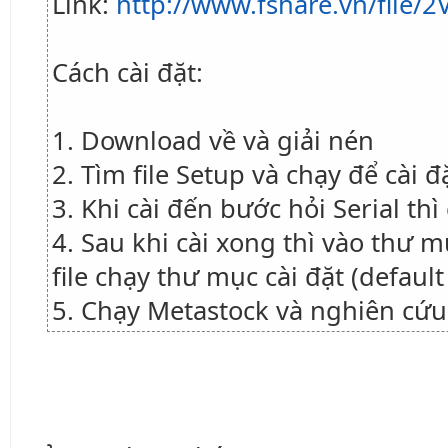
Link:
http://www.fshare.vn/file/
Cách cài đặt:
1. Download về và giải nén
2. Tìm file Setup và chạy để cài đ
3. Khi cài đến bước hỏi Serial t
4. Sau khi cài xong thì vào thư m
file chạy thư mục cài đặt (defaul
5. Chạy Metastock và nghiên cứ