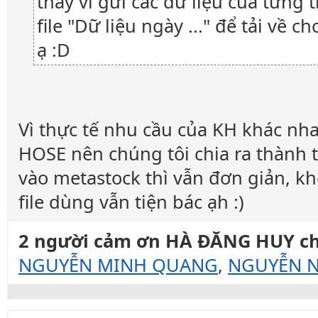
thay vì gửi các dữ liệu của từng 
file "Dữ liệu ngày ..." để tải về ch
ạ :D
Vì thực tế nhu cầu của KH khác n
HOSE nên chúng tôi chia ra thành từ
vào metastock thì vẫn đơn giản, k
file dùng vẫn tiện bác ạh :)
2 người cảm ơn HÀ ĐĂNG HUY cho
NGUYỄN MINH QUANG
,
NGUYỄN 