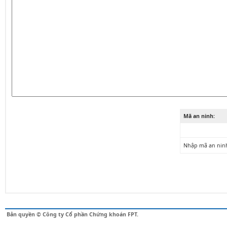
Mã an ninh:
Nhập mã an nin
Bản quyền © Công ty Cổ phần Chứng khoán FPT.