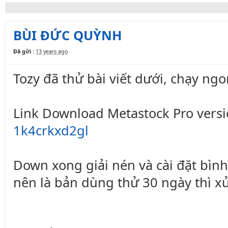
BÙI ĐỨC QUỲNH
Đã gửi :
13 years ago
Tozy đã thử bài viết dưới, chạy ngo
Link Download Metastock Pro versi
1k4crkxd2gl
Down xong giải nén và cài đặt bìn
nên là bản dùng thử 30 ngày thì x