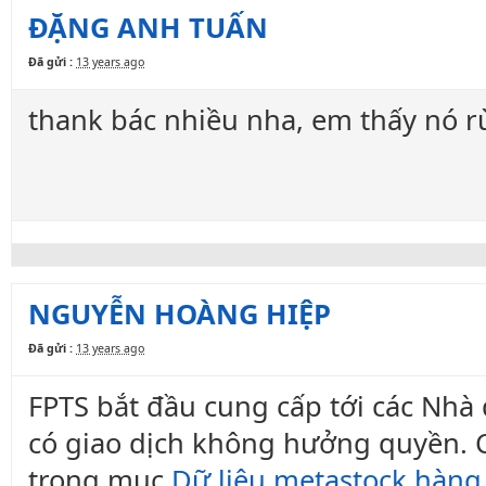
ĐẶNG ANH TUẤN
Đã gửi :
13 years ago
thank bác nhiều nha, em thấy nó rù
NGUYỄN HOÀNG HIỆP
Đã gửi :
13 years ago
FPTS bắt đầu cung cấp tới các Nhà 
có giao dịch không hưởng quyền. 
trong mục
Dữ liệu metastock hàng