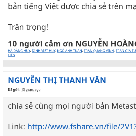
bản tiếng Việt được chia sẻ trên m
Trân trọng!
10 người cảm ơn NGUYỄN HOÀNG 
HÀ ĐĂNG HUY
,
ĐINH VIẾT HUY
,
NGÔ ANH TUẤN
,
TRẦN QUANG VINH
,
TRẦN GIA T
LIÊN
NGUYỄN THỊ THANH VÂN
Đã gửi :
13 years ago
chia sẻ cùng mọi người bản Metast
Link:
http://www.fshare.vn/file/2V