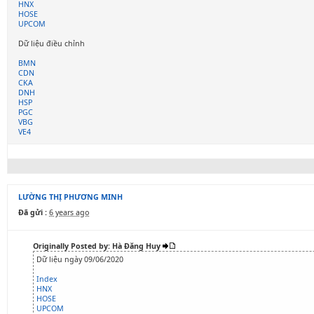
HNX
HOSE
UPCOM
Dữ liệu điều chỉnh
BMN
CDN
CKA
DNH
HSP
PGC
VBG
VE4
LƯỜNG THỊ PHƯƠNG MINH
Đã gửi :
6 years ago
Originally Posted by: Hà Đăng Huy
Dữ liệu ngày 09/06/2020
Index
HNX
HOSE
UPCOM