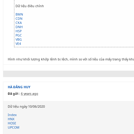
Dữ liệu điều chỉnh
BMN
CDN
CKA
DNH
HSP
PGC
VBG
VE4
Hình như khối lượng khớp lệnh bị lệch, mình so với số liệu của mấy trang thấy kh
HÀ ĐĂNG HUY
Đã gửi :
6 years ago
Dữ liệu ngày 10/06/2020
Index
HNX
HOSE
UPCOM