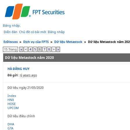
Đăng nhập
.
Diễn đàn
Chủ đề có bài mới
Đăng nhập
EzDiscuss
»
Dịch vụ của FPTS
»
Dữ liệu Metastock
»
Dữ liệu Metastock năm 202
15 Trang
«
<
4
5
6
7
8
>
»
Dữ liệu Metastock năm 2020
HÀ ĐĂNG HUY
Đã gửi :
6 years ago
Dữ liệu ngày 21/05/2020
Index
HNX
HOSE
UPCOM
Dữ liệu điều chỉnh
DHA
GTA