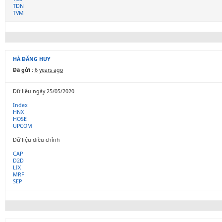
TDN
TVM
HÀ ĐĂNG HUY
Đã gửi :
6 years ago
Dữ liệu ngày 25/05/2020
Index
HNX
HOSE
UPCOM
Dữ liệu điều chỉnh
CAP
D2D
LIX
MRF
SEP