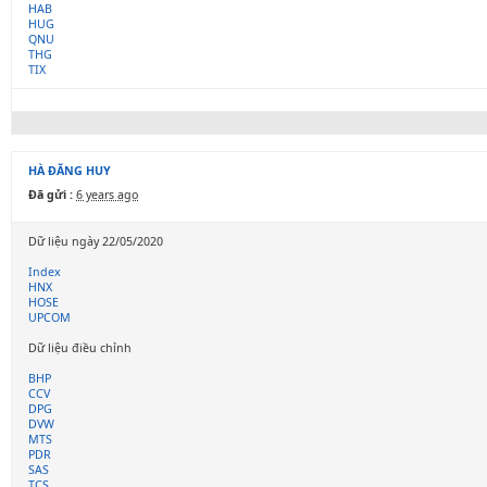
HAB
HUG
QNU
THG
TIX
HÀ ĐĂNG HUY
Đã gửi :
6 years ago
Dữ liệu ngày 22/05/2020
Index
HNX
HOSE
UPCOM
Dữ liệu điều chỉnh
BHP
CCV
DPG
DVW
MTS
PDR
SAS
TCS