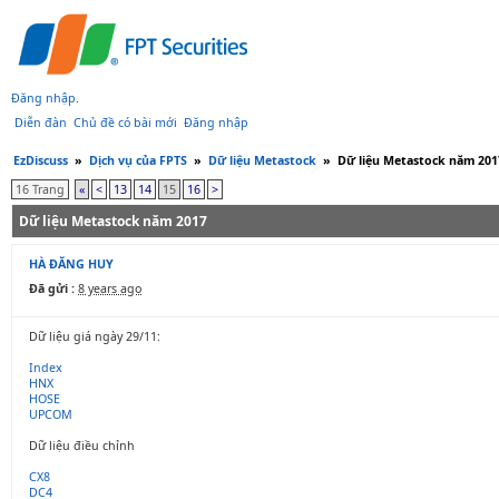
Đăng nhập
.
Diễn đàn
Chủ đề có bài mới
Đăng nhập
EzDiscuss
»
Dịch vụ của FPTS
»
Dữ liệu Metastock
»
Dữ liệu Metastock năm 201
16 Trang
«
<
13
14
15
16
>
Dữ liệu Metastock năm 2017
HÀ ĐĂNG HUY
Đã gửi :
8 years ago
Dữ liệu giá ngày 29/11:
Index
HNX
HOSE
UPCOM
Dữ liệu điều chỉnh
CX8
DC4