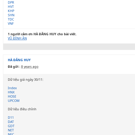
DPR
HVT
KHP
SHN
TDC
VNF
1 người cảm ơn HÀ ĐĂNG HUY cho bài viết.
VŨ ĐÌNH ÂN
HÀ ĐĂNG HUY
Đã gửi :
8 years ago
Dữ liệu giá ngày 30/11:
Index
HNX
HOSE
UPCOM
Dữ liệu điều chỉnh
D11
DAT
GDT
NET
NFC