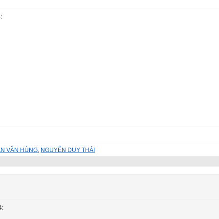
:
ẦN VĂN HÙNG
,
NGUYỄN DUY THÁI
4: