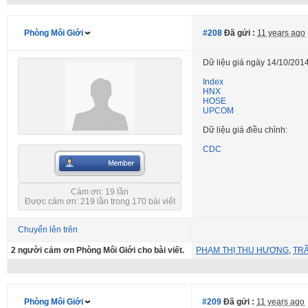
Phòng Môi Giới
#208
Đã gửi :
11 years ago
Dữ liệu giá ngày 14/10/2014
Index
HNX
HOSE
UPCOM
Dữ liệu giá điều chỉnh:
CDC
Cảm ơn: 19 lần
Được cảm ơn: 219 lần trong 170 bài viết
Chuyển lên trên
2 người cảm ơn Phòng Môi Giới cho bài viết.
PHẠM THỊ THU HƯƠNG
,
TR
Phòng Môi Giới
#209
Đã gửi :
11 years ago