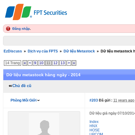
Đăng nhập
.
EzDiscuss
»
Dịch vụ của FPTS
»
Dữ liệu Metastock
»
Dữ liệu metastock 
14 Trang
«
<
9
10
11
12
13
>
»
Dữ liệu metastock hàng ngày - 2014
Chủ đề cũ
Phòng Môi Giới
#203
Đã gửi :
11 years ago
Dữ liệu giá ngày 07/10/201
Index
HNX
HOSE
UPCOM