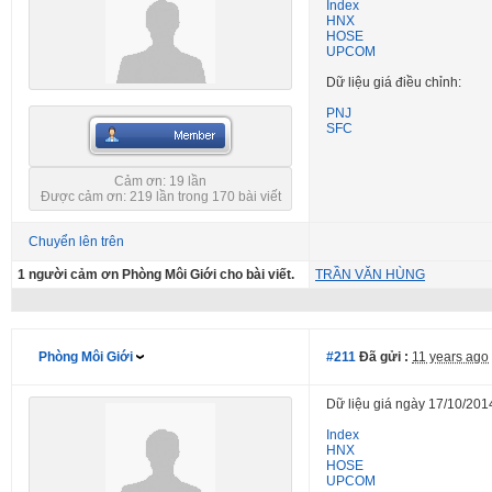
Index
HNX
HOSE
UPCOM
Dữ liệu giá điều chỉnh:
PNJ
SFC
Cảm ơn: 19 lần
Được cảm ơn: 219 lần trong 170 bài viết
Chuyển lên trên
1 người cảm ơn Phòng Môi Giới cho bài viết.
TRẦN VĂN HÙNG
Phòng Môi Giới
#211
Đã gửi :
11 years ago
Dữ liệu giá ngày 17/10/201
Index
HNX
HOSE
UPCOM