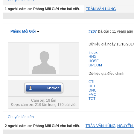
Chuyển lên trên
1 người cảm ơn Phòng Môi Giới cho bài viết.
TRẦN VĂN HÙNG
Phòng Môi Giới
#207
Đã gửi :
11 years ago
Dữ liệu giá ngày 13/10/201
Index
HNX
HOSE
UPCOM
Dữ liệu giá điều chỉnh:
CTI
DL1
DNC
FMC
TCT
Cảm ơn: 19 lần
Được cảm ơn: 219 lần trong 170 bài viết
Chuyển lên trên
2 người cảm ơn Phòng Môi Giới cho bài viết.
TRẦN VĂN HÙNG
,
NGUYỄN 