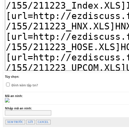
Tùy chọn:
Đính kèm tập tin?
Mã an ninh:
Nhập mã an ninh:
XEM TRƯỚC
GỬI
CANCEL