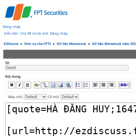
Đăng nhập
.
Diễn đàn
Chủ đề có bài mới
Đăng nhập
EzDiscuss
»
Dịch vụ của FPTS
»
Dữ liệu Metastock
»
Dữ liệu Metastock năm 202
Từ:
Nội dung:
Màu chữ:
Cỡ chữ: