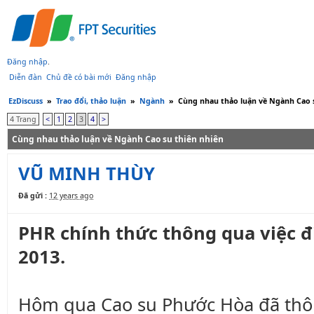
Đăng nhập
.
Diễn đàn
Chủ đề có bài mới
Đăng nhập
EzDiscuss
»
Trao đổi, thảo luận
»
Ngành
»
Cùng nhau thảo luận về Ngành Cao s
4 Trang
<
1
2
3
4
>
Cùng nhau thảo luận về Ngành Cao su thiên nhiên
VŨ MINH THÙY
Đã gửi :
12 years ago
PHR chính thức thông qua việc 
2013.
Hôm qua Cao su Phước Hòa đã thôn