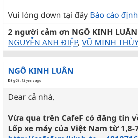
Vui lòng down tại đây
Báo cáo định
2 người cảm ơn NGÔ KINH LUÂN c
NGUYỄN ANH ĐIỆP
,
VŨ MINH THÙ
NGÔ KINH LUÂN
Đã gửi :
12 years ago
Dear cả nhà,
Vừa qua trên CafeF có đăng tin v
Lốp xe máy của Việt Nam từ 1,8-