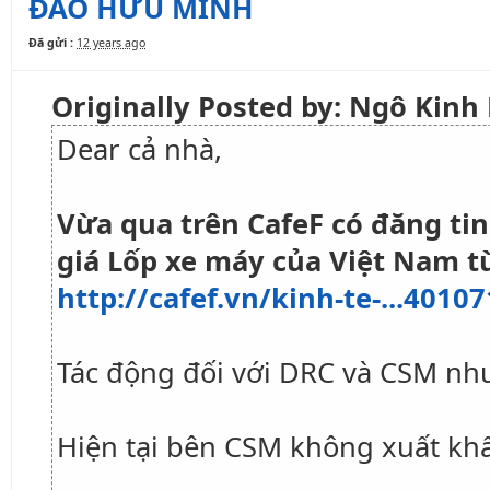
ĐÀO HỮU MINH
Đã gửi :
12 years ago
Originally Posted by: Ngô Kin
Dear cả nhà,
Vừa qua trên CafeF có đăng tin
giá Lốp xe máy của Việt Nam từ
http://cafef.vn/kinh-te-...401
Tác động đối với DRC và CSM nh
Hiện tại bên CSM không xuất kh