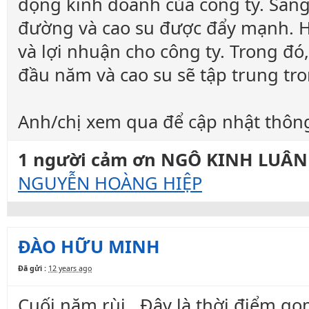
động kinh doanh của công ty. San
đường và cao su được đẩy mạnh. H
và lợi nhuận cho công ty. Trong đ
đầu năm và cao su sẽ tập trung tr
Anh/chị xem qua để cập nhật thông
1 người cảm ơn NGÔ KINH LUÂN c
NGUYỄN HOÀNG HIỆP
ĐÀO HỮU MINH
Đã gửi :
12 years ago
Cuối năm rùi...Đây là thời điểm go