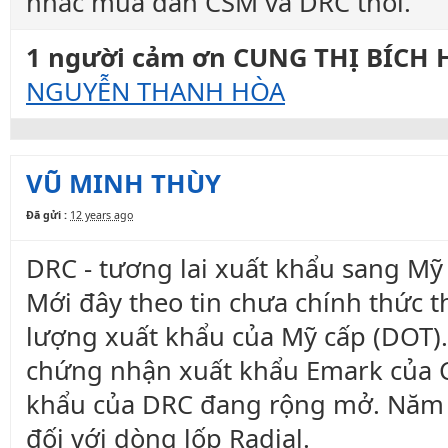
nhắc mua dần CSM và DRC thôi.
1 người cảm ơn CUNG THỊ BÍCH H
NGUYỄN THANH HÒA
VŨ MINH THÙY
Đã gửi :
12 years ago
DRC - tương lai xuất khẩu sang Mỹ
Mới đây theo
tin chưa chính thức
t
lượng xuất khẩu của Mỹ cấp (DOT).
chứng nhận xuất khẩu Emark của 
khẩu của DRC đang rộng mở. Năm 
đối với dòng lốp Radial.