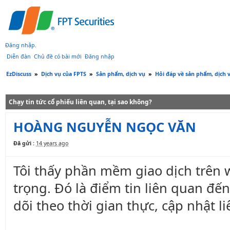
Đăng nhập
.
Diễn đàn
Chủ đề có bài mới
Đăng nhập
EzDiscuss
»
Dịch vụ của FPTS
»
Sản phẩm, dịch vụ
»
Hỏi đáp về sản phẩm, dịch 
Chạy tin tức cổ phiếu liên quan, tại sao không?
HOÀNG NGUYỄN NGỌC VĂN
Đã gửi :
14 years ago
Tôi thấy phần mềm giao dịch trên 
trọng. Đó là điểm tin liên quan đ
dõi theo thời gian thực, cập nhật li