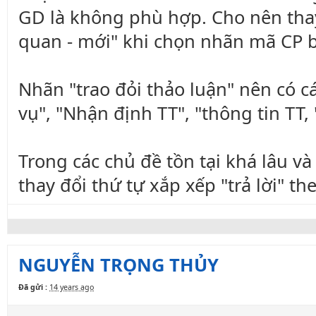
GD là không phù hợp. Cho nên thay v
quan - mới" khi chọn nhãn mã CP b
Nhãn "trao đỏi thảo luận" nên có c
vụ", "Nhận định TT", "thông tin TT, 
Trong các chủ đề tồn tại khá lâu v
thay đổi thứ tự xắp xếp "trả lời" th
NGUYỄN TRỌNG THỦY
Đã gửi :
14 years ago