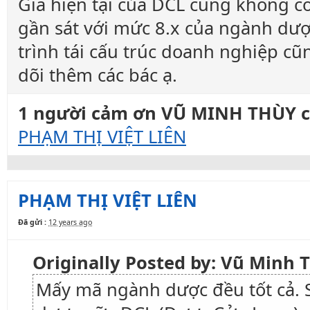
Giá hiện tại của DCL cũng không c
gần sát với mức 8.x của ngành dượ
trình tái cấu trúc doanh nghiệp cũ
dõi thêm các bác ạ.
1 người cảm ơn VŨ MINH THÙY ch
PHẠM THỊ VIỆT LIÊN
PHẠM THỊ VIỆT LIÊN
Đã gửi :
12 years ago
Originally Posted by: Vũ Minh
Mấy mã ngành dược đều tốt cả. 