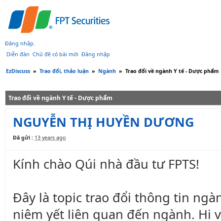
Đăng nhập
.
Diễn đàn
Chủ đề có bài mới
Đăng nhập
EzDiscuss
»
Trao đổi, thảo luận
»
Ngành
»
Trao đổi về ngành Y tế - Dược phẩm
Trao đổi về ngành Y tế - Dược phẩm
NGUYỄN THỊ HUYỀN DƯƠNG
Đã gửi :
13 years ago
Kính chào Qúi nhà đầu tư FPTS!
Đây là topic trao đổi thông tin ng
niêm yết liên quan đến ngành. Hi 