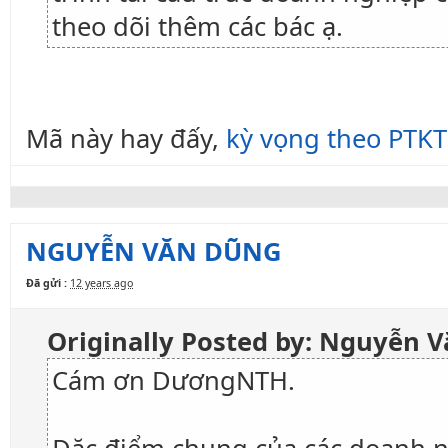
theo dõi thêm các bác ạ.
Mã này hay đấy,
kỳ vọng theo PTKT
NGUYỄN VĂN DŨNG
Đã gửi :
12 years ago
Originally Posted by: Nguyễn 
Cám ơn DươngNTH.