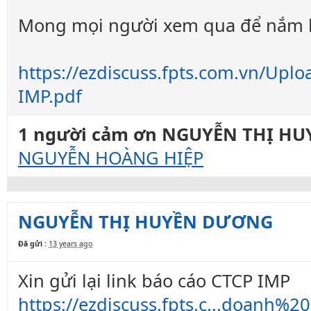
Mong mọi người xem qua để nắm b
https://ezdiscuss.fpts.com.vn/Upl
IMP.pdf
1 người cảm ơn NGUYỄN THỊ HUY
NGUYỄN HOÀNG HIỆP
NGUYỄN THỊ HUYỀN DƯƠNG
Đã gửi :
13 years ago
Xin gửi lại link báo cáo CTCP IMP
https://ezdiscuss.fpts.c...doanh%