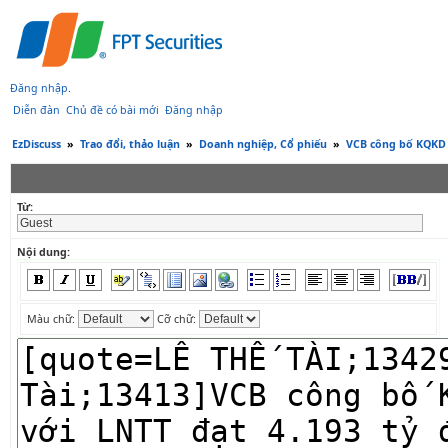
Đăng nhập
.
Diễn đàn
Chủ đề có bài mới
Đăng nhập
EzDiscuss
»
Trao đổi, thảo luận
»
Doanh nghiệp, Cổ phiếu
»
VCB công bố KQKD s
Từ:
Nội dung:
Màu chữ:
Cỡ chữ: