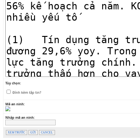
Tùy chọn:
Đính kèm tập tin?
Mã an ninh:
Nhập mã an ninh:
XEM TRƯỚC
GỬI
CANCEL