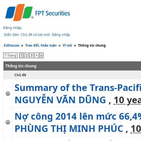
Đăng nhập
.
Diễn đàn
Chủ đề có bài mới
Đăng nhập
EzDiscuss
»
Trao đổi, thảo luận
»
Vĩ mô
»
Thông tin chung
7 Trang
1
2
3
>
»
Thông tin chung
Chủ đề
Summary of the Trans-Pacif
NGUYỄN VĂN DŨNG
,
10 ye
Nợ công 2014 lên mức 66,4
PHÙNG THỊ MINH PHÚC
,
10