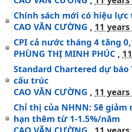
Chính sách mới có hiệu lực
CAO VĂN CƯỜNG
,
11 years
CPI cả nước tháng 4 tăng 0
PHÙNG THỊ MINH PHÚC
,
11
Standard Chartered dự báo
cấu trúc
CAO VĂN CƯỜNG
,
11 years
Chỉ thị của NHNN: Sẽ giảm m
hạn thêm từ 1-1.5%/năm
CAO VĂN CƯỜNG
,
11 years