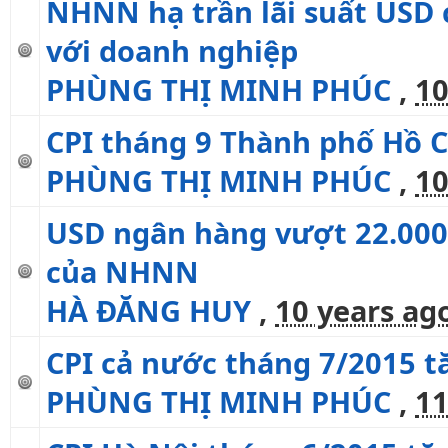
NHNN hạ trần lãi suất USD 
với doanh nghiệp
PHÙNG THỊ MINH PHÚC
,
10
CPI tháng 9 Thành phố Hồ C
PHÙNG THỊ MINH PHÚC
,
10
USD ngân hàng vượt 22.000 
của NHNN
HÀ ĐĂNG HUY
,
10 years ag
CPI cả nước tháng 7/2015 tă
PHÙNG THỊ MINH PHÚC
,
11