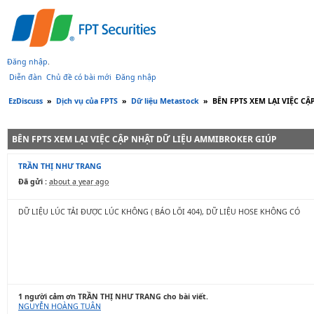
Đăng nhập
.
Diễn đàn
Chủ đề có bài mới
Đăng nhập
EzDiscuss
»
Dịch vụ của FPTS
»
Dữ liệu Metastock
»
BÊN FPTS XEM LẠI VIỆC C
BÊN FPTS XEM LẠI VIỆC CẬP NHẬT DỮ LIỆU AMMIBROKER GIÚP
TRẦN THỊ NHƯ TRANG
Đã gửi :
about a year ago
DỮ LIỆU LÚC TẢI ĐƯỢC LÚC KHÔNG ( BÁO LỖI 404), DỮ LIỆU HOSE KHÔNG CÓ
1 người cảm ơn TRẦN THỊ NHƯ TRANG cho bài viết.
NGUYỄN HOÀNG TUÂN