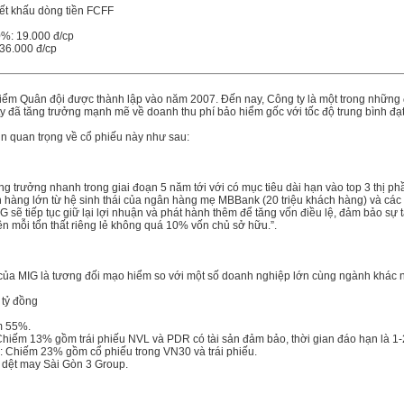
ết khấu dòng tiền FCFF
0%: 19.000 đ/cp
 36.000 đ/cp
ểm Quân đội được thành lập vào năm 2007. Đến nay, Công ty là một trong những đơn
ty đã tăng trưởng mạnh mẽ về doanh thu phí bảo hiểm gốc với tốc độ trung bình đạt
tin quan trọng về cổ phiếu này như sau:
tăng trưởng nhanh trong giai đoạn 5 năm tới với có mục tiêu dài hạn vào top 3 thị
 hàng lớn từ hệ sinh thái của ngân hàng mẹ MBBank (20 triệu khách hàng) và các
 sẽ tiếp tục giữ lại lợi nhuận và phát hành thêm để tăng vốn điều lệ, đảm bảo sự 
trên mỗi tổn thất riêng lẻ không quá 10% vốn chủ sở hữu.”.
của MIG là tương đối mạo hiểm so với một số doanh nghiệp lớn cùng ngành khác như
 tỷ đồng
m 55%.
Chiếm 13% gồm trái phiếu NVL và PDR có tài sản đảm bảo, thời gian đáo hạn là 1-
: Chiếm 23% gồm cổ phiếu trong VN30 và trái phiếu.
 dệt may Sài Gòn 3 Group.