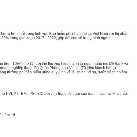
 vị lớn nhất trong lĩnh vực Bảo hiểm phi nhân thọ tại Việt Nam với thị phần
 22% trong giai đoạn 2017 - 2022, gấp đôi con số trung bình ngành.
 phần (trên 10%) nhờ (1) Lợi thế thương hiệu mạnh từ ngân hàng mẹ MBBank và
 doanh nghiệp thuộc Bộ Quốc Phòng như Viettel (70 triệu khách hàng).
tăng trưởng phí bảo hiểm đúng quy định về tài chính. Ví dụ, “Mức trách nhiệm
 PVI, PTI, BMI, PGI, BIC bởi vì tỷ trọng tiền gửi của danh mục này khá thấp.
2 năm tới.