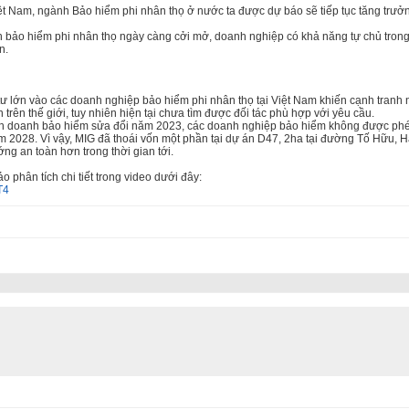
ệt Nam, ngành Bảo hiểm phi nhân thọ ở nước ta được dự báo sẽ tiếp tục tăng trư
h bảo hiểm phi nhân thọ ngày càng cởi mở, doanh nghiệp có khả năng tự chủ trong
n.
ư lớn vào các doanh nghiệp bảo hiểm phi nhân thọ tại Việt Nam khiến cạnh tranh
 trên thế giới, tuy nhiên hiện tại chưa tìm được đối tác phù hợp với yêu cầu.
inh doanh bảo hiểm sửa đổi năm 2023, các doanh nghiệp bảo hiểm không được phép
ăm 2028. Vì vậy, MIG đã thoái vốn một phần tại dự án D47, 2ha tại đường Tố Hữu, 
ng an toàn hơn trong thời gian tới.
o phân tích chi tiết trong video dưới đây:
T4