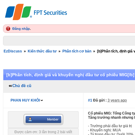
Đăng nhập
.
EzDiscuss
»
Kiến thức đầu tư
»
Phân tích cơ bản
»
[b]Phân tích, định giá
[b]Phân tích, định giá và khuyến nghị đầu tư cổ phiếu MIG[/b]
Chủ đề cũ
PHAN HUY KHÔI
#1
Đã gửi :
3 years ago
Cổ phiếu MIG: Tổng Công t
Tăng trưởng nhanh nhưng l
- Trường phái đầu tư giá trị
- Khuyến nghị: MUA
Được cảm ơn: 3 lần trong 2 bài viết
- Tỷ trọng đầu tư: Dưới 20%