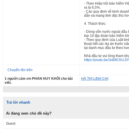
- Theo Hiệp hội bảo hiểm Vi
ra là 6,5%.
- Các quy định về kinh doan
dẫn và mang tính đặc thù hơ
4. Thách thức:
- Dòng vốn nước ngoài đầu t
top 10 tập đoàn bảo hiểm lớn
- Theo quy định của Luật k
thoái hết các dự án trước n
lại danh mục đầu tư theo hướ
Nhà đầu tư vui lòng tham khả
https://youtu.be/JoB9CKUJ3
Chuyển lên trên
1 người cảm ơn PHAN HUY KHÔI cho bài
HÀ THỊ LINH CHI
viết.
Trả lời nhanh
Ai đang xem chủ đề này?
Guest