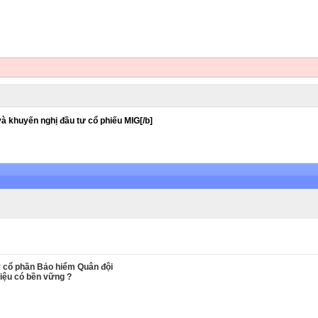
 và khuyến nghị đầu tư cổ phiếu MIG[/b]
y cổ phần Bảo hiểm Quân đội
iệu có bền vững ?