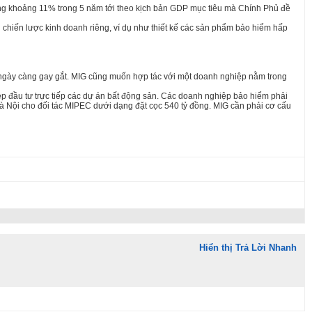
ởng khoảng 11% trong 5 năm tới theo kịch bản GDP mục tiêu mà Chính Phủ đề
 chiến lược kinh doanh riêng, ví dụ như thiết kế các sản phẩm bảo hiểm hấp
 ngày càng gay gắt. MIG cũng muốn hợp tác với một doanh nghiệp nằm trong
 đầu tư trực tiếp các dự án bất động sản. Các doanh nghiệp bảo hiểm phải
Hà Nội cho đối tác MIPEC dưới dạng đặt cọc 540 tỷ đồng. MIG cần phải cơ cấu
Hiển thị Trả Lời Nhanh