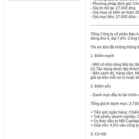
- Phương pháp định giá: Chi
- Giá trị nội tại: 27.000 đ/cp
- Giá mua có biên an toàn 3
- Giá mục tiêu: 27.000 đ/cp -
Tổng Công ty cổ phần Bảo hi
đứng thứ 4, đạt 7,8%. Công 
Tôi xin tóm tắt những thông 
1. Điểm mạnh
- MIG có khả năng tiếp tục 
(2) Tận dụng được tệp khách
- Bên cạnh đó, hàng năm, MIG
giữ lại trên mỗi rủi ro hoặc 
2. Điểm yếu
- Danh mục đầu tư tài chính 
Tổng giá trị danh mục: 3.730
+ Tiền gửi ngân hàng: Chiế
+ Trái phiếu doanh nghiệp: 
+ Ủy thác đầu tư MB Capitap
+ Góp vốn: 4,5% vào công ty
3. Cơ hội: