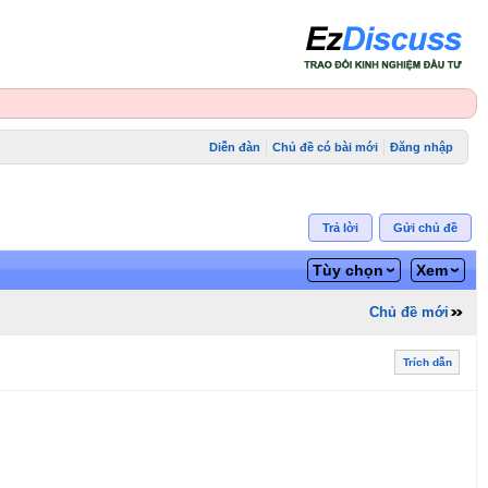
Diễn đàn
Chủ đề có bài mới
Đăng nhập
Trả lời
Gửi chủ đề
Tùy chọn
Xem
Chủ đề mới
Trích dẫn