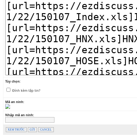
Tùy chọn:
Đính kèm tập tin?
Mã an ninh:
Nhập mã an ninh:
XEM TRƯỚC
GỬI
CANCEL