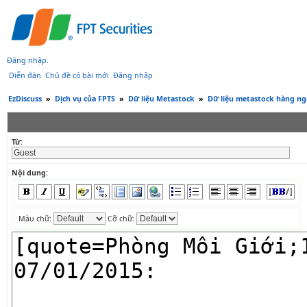
Đăng nhập
.
Diễn đàn
Chủ đề có bài mới
Đăng nhập
EzDiscuss
»
Dịch vụ của FPTS
»
Dữ liệu Metastock
»
Dữ liệu metastock hàng ngà
Từ:
Nội dung:
Màu chữ:
Cỡ chữ: