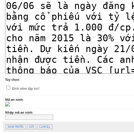
Tùy chọn:
Đính kèm tập tin?
Mã an ninh:
Nhập mã an ninh:
XEM TRƯỚC
GỬI
CANCEL