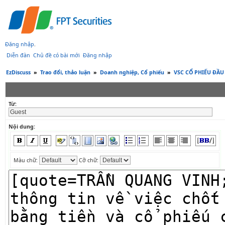
Đăng nhập
.
Diễn đàn
Chủ đề có bài mới
Đăng nhập
EzDiscuss
»
Trao đổi, thảo luận
»
Doanh nghiệp, Cổ phiếu
»
VSC CỔ PHIẾU ĐẦ
Từ:
Nội dung:
Màu chữ:
Cỡ chữ: