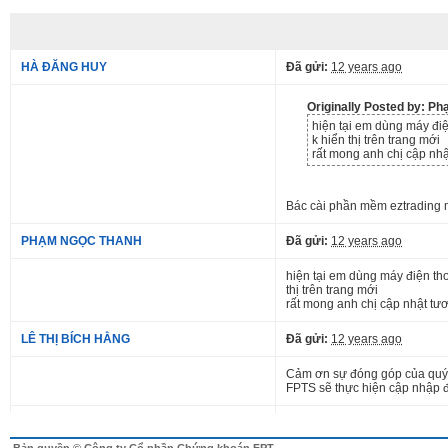
HÀ ĐĂNG HUY
Đã gửi:
12 years ago
Originally Posted by: 
hiện tại em dùng máy điệ
k hiển thị trên trang mới
rất mong anh chị cập nhậ
Bác cài phần mềm eztrading mo
PHẠM NGỌC THANH
Đã gửi:
12 years ago
hiện tại em dùng máy điện tho
thị trên trang mới
rất mong anh chị cập nhật tươ
LÊ THỊ BÍCH HẰNG
Đã gửi:
12 years ago
Cảm ơn sự đóng góp của quý 
FPTS sẽ thực hiện cập nhập 
PHẠM NGỌC THANH
Đã gửi:
12 years ago