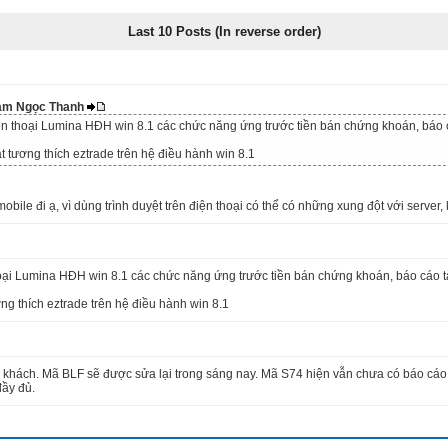
Last 10 Posts (In reverse order)
Phạm Ngọc Thanh
n thoại Lumina HĐH win 8.1 các chức năng ứng trước tiền bán chứng khoán, báo cáo
t tương thích eztrade trên hệ điều hành win 8.1
bile đi ạ, vì dùng trình duyệt trên điện thoại có thể có những xung đột với server
ại Lumina HĐH win 8.1 các chức năng ứng trước tiền bán chứng khoán, báo cáo tài 
ng thích eztrade trên hệ điều hành win 8.1
khách. Mã BLF sẽ được sửa lại trong sáng nay. Mã S74 hiện vẫn chưa có báo cáo 
đầy đủ.