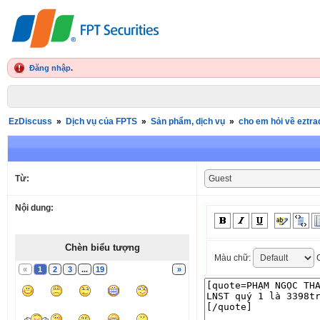
Đăng nhập
.
EzDiscuss
»
Dịch vụ của FPTS
»
Sản phẩm, dịch vụ
»
cho em hỏi về eztra
Từ:
Nội dung:
Chèn biểu tượng
Màu chữ:
C
«
1
2
3
...
19
»