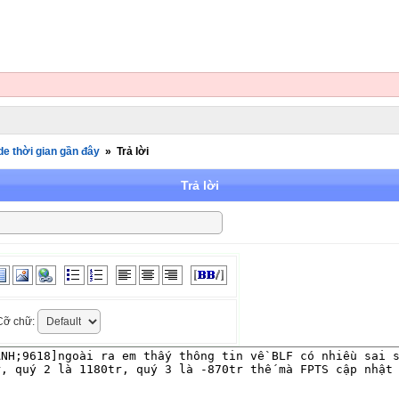
de thời gian gần đây
»
Trả lời
Trả lời
ỡ chữ: