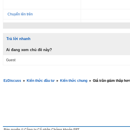
Chuyển lên trên
Trả lời nhanh
Ai đang xem chủ đề này?
Guest
EzDiscuss
»
Kiến thức đầu tư
»
Kiến thức chung
»
Giá trần giảm thấp hơ
Bản quyền © Công ty Cổ phần Chứng khoán FPT.