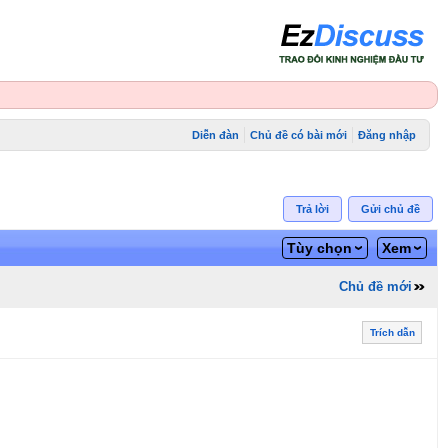
Diễn đàn
Chủ đề có bài mới
Đăng nhập
Trả lời
Gửi chủ đề
Tùy chọn
Xem
Chủ đề mới
Trích dẫn