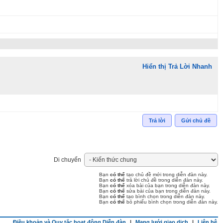
Hiển thị Trả Lời Nhanh
Trả lời
Gửi chủ đề
Di chuyển
Bạn
có thể
tạo chủ đề mới trong diễn đàn này.
Bạn
có thể
trả lời chủ đề trong diễn đàn này.
Bạn
có thể
xóa bài của bạn trong diễn đàn này.
Bạn
có thể
sửa bài của bạn trong diễn đàn này.
Bạn
có thể
tạo bình chọn trong diễn đàn này.
Bạn
có thể
bỏ phiếu bình chọn trong diễn đàn này.
Điều khoản và Quy tắc hoạt động Diễn đàn
|
Mạng lưới giao dịch
|
Liên hệ