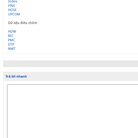
Index
HNX
HOSE
UPCOM
Dữ liệu điều chỉnh
HDW
BIC
PMC
DTP
NWT
Trả lời nhanh