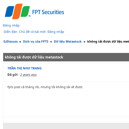
Đăng nhập
.
Diễn đàn
Chủ đề có bài mới
Đăng nhập
EzDiscuss
»
Dịch vụ của FPTS
»
Dữ liệu Metastock
»
không tải được dữ liệu me
không tải được dữ liệu metastock
TRẦN THỊ NHƯ TRANG
Đã gửi :
2 years ago
fpts post cả tháng rồi, nhưng tôi không tải về được