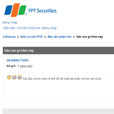
Đăng nhập
.
Diễn đàn
Chủ đề có bài mới
Đăng nhập
EzDiscuss
»
Dịch vụ của FPTS
»
Báo cáo phân tích
»
Vào con gì hôm nay
Vào con gì hôm nay
HÀ MẠNH TÙNG
Đã gửi :
7 years ago
Các bác có em nào có thể lớt đc một vài tuần chỉ em với ạ.tks