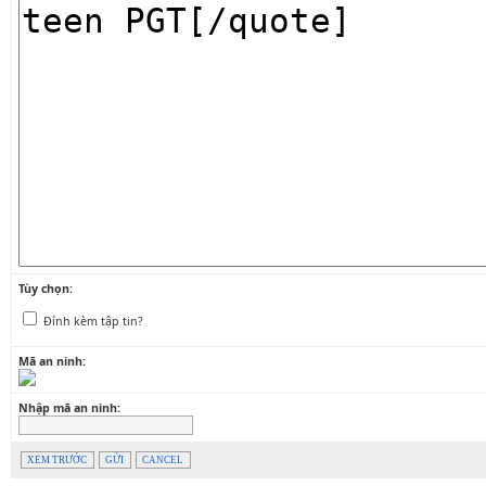
Tùy chọn:
Đính kèm tập tin?
Mã an ninh:
Nhập mã an ninh:
XEM TRƯỚC
GỬI
CANCEL