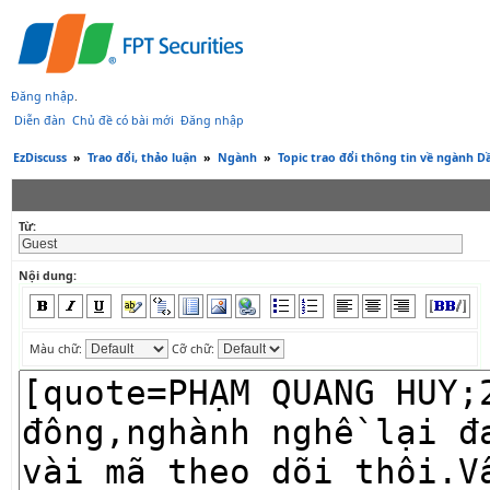
Đăng nhập
.
Diễn đàn
Chủ đề có bài mới
Đăng nhập
EzDiscuss
»
Trao đổi, thảo luận
»
Ngành
»
Topic trao đổi thông tin về ngành Dầ
Từ:
Nội dung:
Màu chữ:
Cỡ chữ: