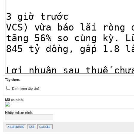
Tùy chọn:
Đính kèm tập tin?
Mã an ninh:
Nhập mã an ninh:
XEM TRƯỚC
GỬI
CANCEL