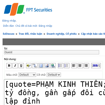
Đăng nhập
.
Diễn đàn
Chủ đề có bài mới
Đăng nhập
EzDiscuss
»
Trao đổi, thảo luận
»
Doanh nghiệp, Cổ phiếu
»
Cập nhật báo cáo 
Từ:
Nội dung:
Màu chữ:
Cỡ chữ: