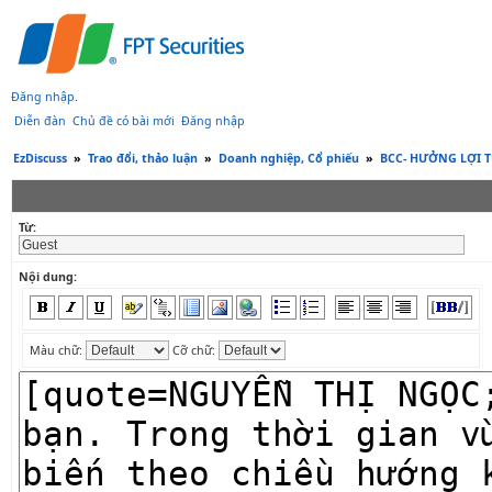
Đăng nhập
.
Diễn đàn
Chủ đề có bài mới
Đăng nhập
EzDiscuss
»
Trao đổi, thảo luận
»
Doanh nghiệp, Cổ phiếu
»
BCC- HƯỞNG LỢI 
Từ:
Nội dung:
Màu chữ:
Cỡ chữ: