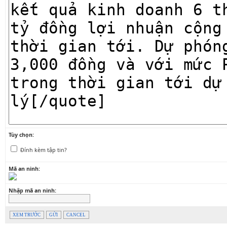
Tùy chọn:
Đính kèm tập tin?
Mã an ninh:
Nhập mã an ninh:
XEM TRƯỚC
GỬI
CANCEL