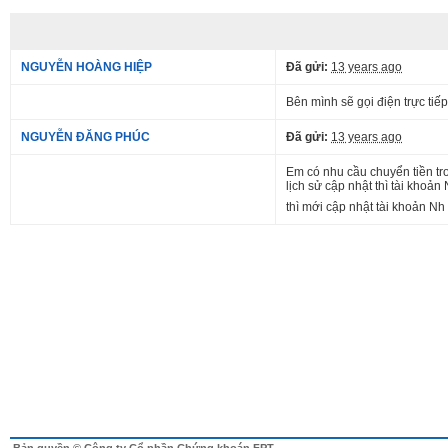
NGUYỄN HOÀNG HIỆP
Đã gửi:
13 years ago
Bên mình sẽ gọi điện trực tiế
NGUYỄN ĐĂNG PHÚC
Đã gửi:
13 years ago
Em có nhu cầu chuyển tiền tr
lịch sử cập nhật thì tài kho
thì mới cập nhật tài khoản N