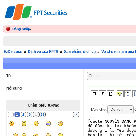
Đăng nhập
.
EzDiscuss
»
Dịch vụ của FPTS
»
Sản phẩm, dịch vụ
»
Về chuyển tiền qua 
Từ:
Nội dung:
Chèn biểu tượng
Màu chữ:
C
«
1
2
3
...
19
»