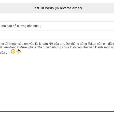
Last 10 Posts (In reverse order)
p cho bạn để hướng dẫn nhé :)
ong tài khoản của em vào tài khoản NH của em. Do không dùng Token nên em đã đă
ản NH em đăng kí được ghi là "Đã duyệt" nhưng chưa thấy cập nhật vào Danh sách 
h của em