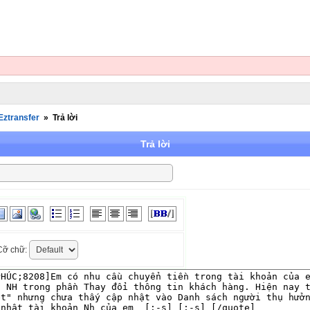
Eztransfer
»
Trả lời
Trả lời
ỡ chữ: